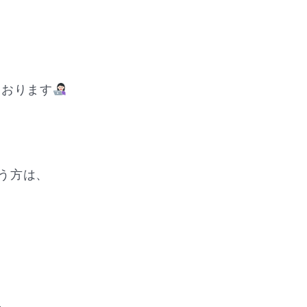
ております
う方は、
、