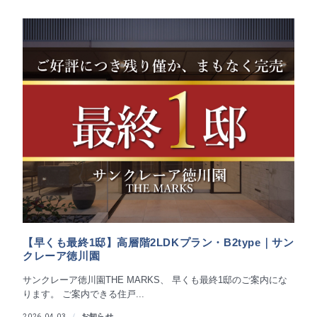
【早くも最終1邸】高層階2LDKプラン・B2type｜サン
クレーア徳川園
サンクレーア徳川園THE MARKS、 早くも最終1邸のご案内にな
ります。 ご案内できる住戸...
お知らせ
2026.04.03